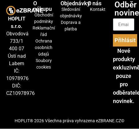
O
Objednávky
O nás
Odběr
nákupu
Sledování
Kontakt
novin
Obchodní
objednávky
HOPLIT
podmínky
Doprava a
s.r.o.
Reklamační
platba
Obvodová
řád
Přihlásit
733/1
Ochrana
osobních
400 07
Nové
údajů
Ústí nad
produkty
Soubory
Labem
exkluzivn
cookies
IČ:
pouze
10978976
pro
DIČ:
odběratel
CZ10978976
novinek.
HOPLIT® 2026 Všechna práva vyhrazena eZBRANE.CZ©