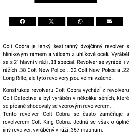
Colt Cobra je lehký šestiranný dvojčinný revolver s
hliníkovým rámem a válcem z uhlíkové oceli. Vyráběl
se s 2″ hlavní v ráži .38 special. Revolver se vyráběl i v
rážích .38 Colt New Police , .32 Colt New Police a .22
Long Rifle, ale tyto revolvery jsou velmi vzácné.
Konstrukce revolveru Colt Cobra vychází z revolveru
Colt Detective a byl vyráběn v několika sériích, které
se přesně shodovaly se vzorovým revolverem.
Tento revolver Colt Cobra se často zaměňuje s
revolverem Colt King Cobra. Jedná se však o úplně
jiný revolver, vyráběný v ráži .357 magnum.