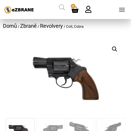
0
Domů
Zbraně
Revolvery
/
/
/ Colt, Cobra