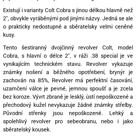
Existují i varianty Colt Cobra s jinou délkou hlavně než
2″, obvykle vyráběnými pod jinými názvy. Jedná se ale
o prakticky nedostupné a sběratelsky velmi ceněné
kusy.
Tento šestiranný dvojčinný revolver Colt, model
Cobra, s hlavní o délce 2″, v ráži .38 special je ve
vynikajícím technickém stavu. Revolver vykazuje
známky nošení a běžného opotřebení, brynýr je
zachován na 85%, Revolver má perfektní časování,
uzamčení válce je pevné, jemnou spoušť a je zcela
bez koroze. Vývrt zbraně je lesklý, ústí nepoškozené a
přechodový kužel nevykazuje žádné známky střelby.
Původní střenky jsou nepoškozené. Lehký a
spolehlivý revolver pro sebeobranu, nebo i jako
sběratelský kousek.