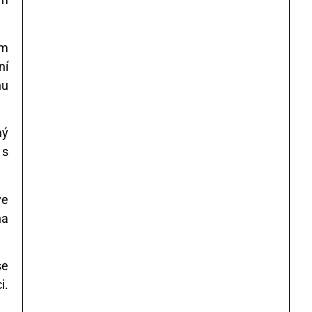
ům
ní
nu
ný
 s
ve
na
se
i.