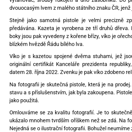
dvouocasým lvem z malého státního znaku ČR, jenž j
Stejně jako samotná pistole je velmi precizně 
předávána. Kazeta je vyrobena ze tří druhů dřeva. P
boky jsou pak vyvedeny z kořene břízy, víko je oře
blízkém hvězdě Řádu bílého lva.
Víko je s kazetou spojené dvěma stuhami, jež jso
originální certifikát Kanceláře prezidenta repub
datem 28. října 2022. Zvenku je pak víko zdobeno rel
Na fotografii je skutečná pistole, která je na prodej. 
stavu a s příslušenstvím, jak byla zakoupena. Pisto
jako použitá.
Omlouváme se za kvalitu fotografií. Je to skutečně 
ukázalo mnohem tvrdším oříškem než se zdá. Na fotog
Nejedná se o ilustrační fotografii. Bohužel neumíme