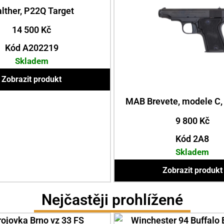
lther, P22Q Target
14 500
Kč
Kód A202219
Skladem
Zobrazit produkt
MAB Brevete, modele C,
9 800
Kč
Kód 2A8
Skladem
Zobrazit produkt
Nejčastěji prohlížené