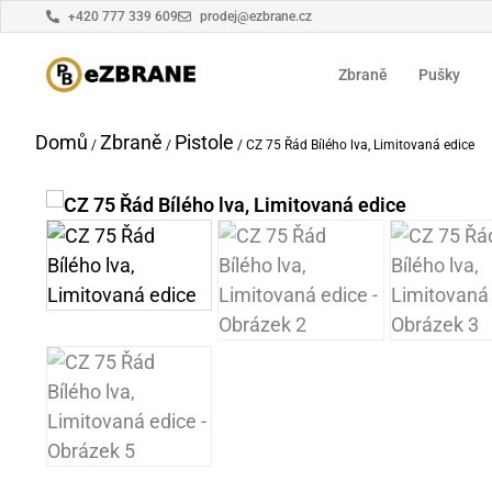
+420 777 339 609
prodej@ezbrane.cz
Zbraně
Pušky
Domů
Zbraně
Pistole
/
/
/ CZ 75 Řád Bílého lva, Limitovaná edice