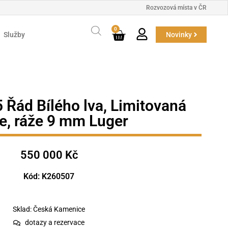
Rozvozová místa v ČR
0
Služby
Novinky
5 Řád Bílého lva, Limitovaná
e, ráže 9 mm Luger
550 000
Kč
Kód: K260507
Sklad: Česká Kamenice
dotazy a rezervace