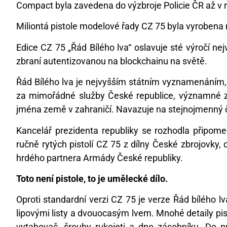
Compact byla zavedena do výzbroje Policie ČR až v 
Miliontá pistole modelové řady CZ 75 byla vyrobena
Edice CZ 75 „Řád Bílého lva“ oslavuje sté výročí ne
zbraní autentizovanou na blockchainu na světě.
Řád Bílého lva je nejvyšším státním vyznamenáním,
za mimořádné služby České republice, významné z
jména země v zahraničí. Navazuje na stejnojmenný če
Kancelář prezidenta republiky se rozhodla připomen
ručně rytých pistolí CZ 75 z dílny České zbrojovky,
hrdého partnera Armády České republiky.
Toto není pistole, to je umělecké dílo.
Oproti standardní verzi CZ 75 je verze Řád bílého
lipovými listy a dvouocasým lvem. Mnohé detaily pis
vytahovač, šrouby rukojeti a dno zásobníku. Do 