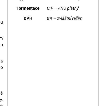
Tormentace
CIP – ANO platný
DPH
0% – zvláštní režim
ou
ům
ho
ta
ho
ně
y,
ým