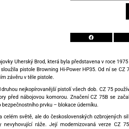
ojovky Uherský Brod, která byla představena v roce 1975
 sloužila pistole Browning Hi-Power HP35. Od ní se CZ 
m závěru v těle pistole.
druhou nejkopírovanější pistolí všech dob. CZ 75 použí
ry před nábojovou komorou. Značení CZ 75B se zača
o bezpečnostního prvku – blokace úderníku.
na celém světě, ale do československých ozbrojených sil
y nevyhovující ráže. Její modernizovaná verze CZ 7