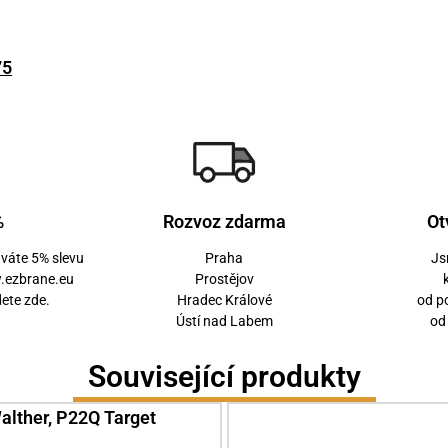
75
%
Rozvoz zdarma
Ot
áváte 5% slevu
Praha
Js
.ezbrane.eu
Prostějov
dete zde.
Hradec Králové
od p
Ústí nad Labem
od
Související produkty