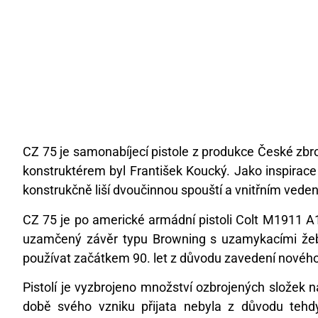
CZ 75 je samonabíjecí pistole z produkce České zbr
konstruktérem byl František Koucký. Jako inspirace
konstrukčně liší dvoučinnou spouští a vnitřním vedení
CZ 75 je po americké armádní pistoli Colt M1911 A1
uzamčený závěr typu Browning s uzamykacími žeb
používat začátkem 90. let z důvodu zavedení novéh
Pistolí je vyzbrojeno množství ozbrojených složek 
době svého vzniku přijata nebyla z důvodu tehd