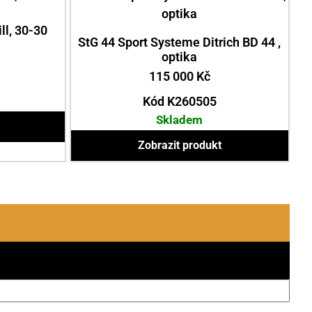
ll, 30-30
StG 44 Sport Systeme Ditrich BD 44 ,
optika
115 000
Kč
Kód K260505
Skladem
Zobrazit produkt