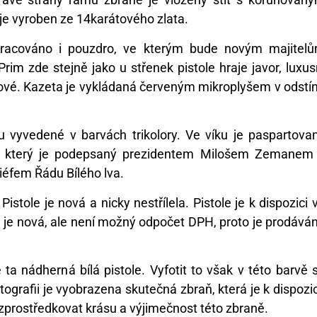
e vyroben ze 14karátového zlata.
zpracováno i pouzdro, ve kterým bude novým majitel
rim zde stejně jako u střenek pistole hraje javor, luxus
chové. Kazeta je vykládaná červeným mikroplyšem v odstí
u vyvedené v barvách trikolory. Ve víku je paspartova
liky, který je podepsaný prezidentem Milošem Zemanem
iéfem Řádu Bílého lva.
Pistole je nová a nicky nestřílela. Pistole je k dispozici 
le je nová, ale není možný odpočet DPH, proto je prodává
ta nádherná bílá pistole. Vyfotit to však v této barvě 
rafii je vyobrazena skutečná zbraň, která je k dispozic
 zprostředkovat krásu a výjimečnost této zbraně.