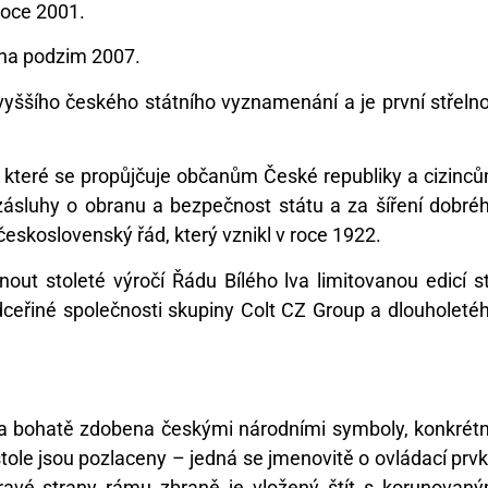
roce 2001.
 na podzim 2007.
jvyššího českého státního vyznamenání a je první střeln
 které se propůjčuje občanům České republiky a cizinc
ásluhy o obranu a bezpečnost státu a za šíření dobré
skoslovenský řád, který vznikl v roce 1922.
out stoleté výročí Řádu Bílého lva limitovanou edicí s
 dceřiné společnosti skupiny Colt CZ Group a dlouholeté
 lva bohatě zdobena českými národními symboly, konkrét
tole jsou pozlaceny – jedná se jmenovitě o ovládací prvk
pravé strany rámu zbraně je vložený štít s korunovan