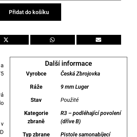
Přidat do košíku
Další informace
 a
Vyrobce
Česká Zbrojovka
75
Ráže
9 mm Luger
vá
Stav
Použité
lo
Kategorie
R3 – podléhající povolení
zbraně
(dříve B)
 v
5D
Typ zbrane
Pistole samonabíjecí