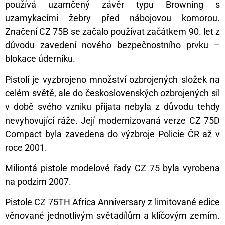
používá uzamčený závěr typu Browning s
uzamykacími žebry před nábojovou komorou.
Značení CZ 75B se začalo používat začátkem 90. let z
důvodu zavedení nového bezpečnostního prvku –
blokace úderníku.
Pistolí je vyzbrojeno množství ozbrojených složek na
celém světě, ale do československých ozbrojených sil
v době svého vzniku přijata nebyla z důvodu tehdy
nevyhovující ráže. Její modernizovaná verze CZ 75D
Compact byla zavedena do výzbroje Policie ČR až v
roce 2001.
Miliontá pistole modelové řady CZ 75 byla vyrobena
na podzim 2007.
Pistole CZ 75TH Africa Anniversary z limitované edice
věnované jednotlivým světadílům a klíčovým zemím.