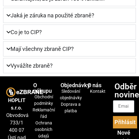
Jaká je záruka na použité zbraně?
Co je to CIP?
Mají všechny zbraně CIP?
Vyvážíte zbraně?
O
Objednávky
O nás
Odběr
nákupu
Sledování
Kontakt
novin
Obchodní
objednávky
HOPLIT
podmínky
Doprava a
s.r.o.
Reklamační
platba
Obvodová
řád
Přihlásit
733/1
Ochrana
osobních
400 07
Nové
údajů
Ústí nad