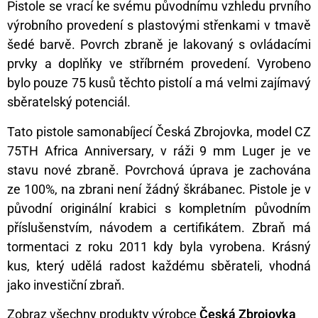
Pistole se vrací ke svému původnímu vzhledu prvního
výrobního provedení s plastovými střenkami v tmavě
šedé barvě. Povrch zbraně je lakovaný s ovládacími
prvky a doplňky ve stříbrném provedení. Vyrobeno
bylo pouze 75 kusů těchto pistolí a má velmi zajímavý
sběratelský potenciál.
Tato pistole samonabíjecí Česká Zbrojovka, model CZ
75TH Africa Anniversary, v ráži 9 mm Luger je ve
stavu nové zbraně. Povrchová úprava je zachována
ze 100%, na zbrani není žádný škrábanec. Pistole je v
původní originální krabici s kompletním původním
příslušenstvím, návodem a certifikátem. Zbraň má
tormentaci z roku 2011 kdy byla vyrobena. Krásný
kus, který udělá radost každému sběrateli, vhodná
jako investiční zbraň.
Zobraz všechny produkty výrobce
Česká Zbrojovka