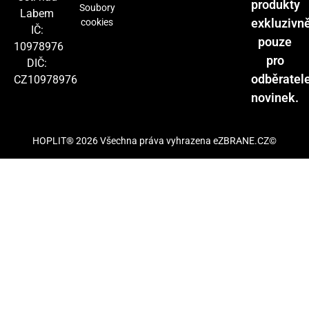
produkty
Soubory
Labem
exkluzivn
cookies
IČ:
pouze
10978976
pro
DIČ:
odběratel
CZ10978976
novinek.
HOPLIT® 2026 Všechna práva vyhrazena eZBRANE.CZ©