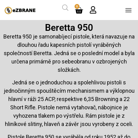
0
Beretta 950
Beretta 950 je samonabíjecí pistole, která navazuje na
dlouhou řadu kapesních pistolí vyráběných
společností Beretta. Jedná se o poslední model a byla
určena primárně pro sebeobranu v ozbrojených
složkách.
Jedná se o jednoduchou a spolehlivou pistoli s
jednočinným spouštěcím mechanismem a výklopnou
hlavní v ráži 25 ACP, respektive 6,35 Browning a 22
Short Rifle. Pistole nemá vytahovač, nábojnice je
vyhozena tlakem po výstřelu. Rám pistole je z
hliníkové slitiny, hlaveň a závěr jsou vyrobeny z oceli.
Pistole Beretta 950 se vyráběla od roku 1952 až do