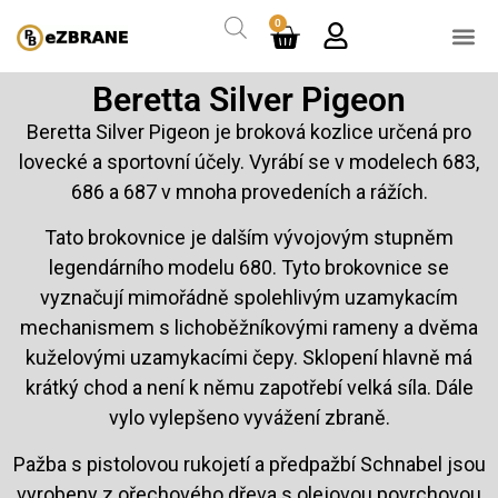
0
Beretta Silver Pigeon
Beretta Silver Pigeon je broková kozlice určená pro
lovecké a sportovní účely. Vyrábí se v modelech 683,
686 a 687 v mnoha provedeních a rážích.
Tato brokovnice je dalším vývojovým stupněm
legendárního modelu 680. Tyto brokovnice se
vyznačují mimořádně spolehlivým uzamykacím
mechanismem s lichoběžníkovými rameny a dvěma
kuželovými uzamykacími čepy. Sklopení hlavně má
krátký chod a není k němu zapotřebí velká síla. Dále
vylo vylepšeno vyvážení zbraně.
Pažba s pistolovou rukojetí a předpažbí Schnabel jsou
vyrobeny z ořechového dřeva s olejovou povrchovou