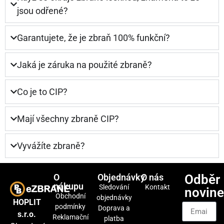
jsou odřené?
Garantujete, že je zbraň 100% funkční?
Jaká je záruka na použité zbraně?
Co je to CIP?
Mají všechny zbraně CIP?
Vyvážíte zbraně?
O
Objednávky
O nás
Odběr
nákupu
Sledování
Kontakt
novin
Obchodní
objednávky
HOPLIT
podmínky
Doprava a
s.r.o.
Reklamační
platba