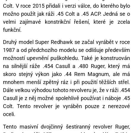
Colt. V roce 2015 přidali i verzi válce, do kterého bylo
možno použít jak ráži .45 Colt a .45 ACP. Jedná se o
velmi zajímavé konstrikční řešení, které je zcela
funkční.
Druhý model Super Redhawk se začal vyrábět v roce
1987 a od předchozího modelu se odlišuje především
možností upevnění puškohledu. Také je konstruován
na silnější ráže .454 Casull a .480 Ruger, který má
skoro stejný výkon jako .44 Rem Magnum, ale má
mnohem menší zpětný ráz i při použití těžších střel.
Dále velkou výhodou tohoto revolveru je, že v ráži .454
Casull je z něj možné spolehlivě používat i náboje .45
Colt. Tento revolver je vyráběn pouze z nerezové
oceli.
Tento masivní dvojčinný šestiranný revolver Ruger,