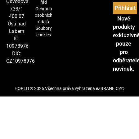
Obvodová
řád
Přihlásit
733/1
Ochrana
osobních
400 07
Nové
údajů
Ústí nad
produkty
Soubory
Labem
exkluzivn
cookies
IČ:
pouze
10978976
pro
DIČ:
odběratel
CZ10978976
novinek.
HOPLIT® 2026 Všechna práva vyhrazena eZBRANE.CZ©