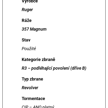
Vyrobce
Ruger
Ráže
357 Magnum
Stav
Použité
Kategorie zbraně
R3 – podléhající povolení (dříve B)
Typ zbrane
Revolver
Tormentace
CIP – ANO platný