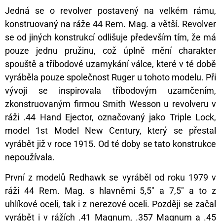
Jedná se o revolver postavený na velkém rámu,
konstruovaný na ráže 44 Rem. Mag. a větší. Revolver
se od jiných konstrukcí odlišuje především tím, že má
pouze jednu pružinu, což úplně mění charakter
spouště a tříbodové uzamykání válce, které v té době
vyráběla pouze společnost Ruger u tohoto modelu. Při
vývoji se inspirovala tříbodovým uzamčením,
zkonstruovaným firmou Smith Wesson u revolveru v
ráži .44 Hand Ejector, označovaný jako Triple Lock,
model 1st Model New Century, který se přestal
vyrábět již v roce 1915. Od té doby se tato konstrukce
nepoužívala.
První z modelů Redhawk se vyráběl od roku 1979 v
ráži 44 Rem. Mag. s hlavněmi 5,5″ a 7,5″ a to z
uhlíkové oceli, tak i z nerezové oceli. Později se začal
vyrábět i v rážích .41 Magnum, .357 Magnum a .45