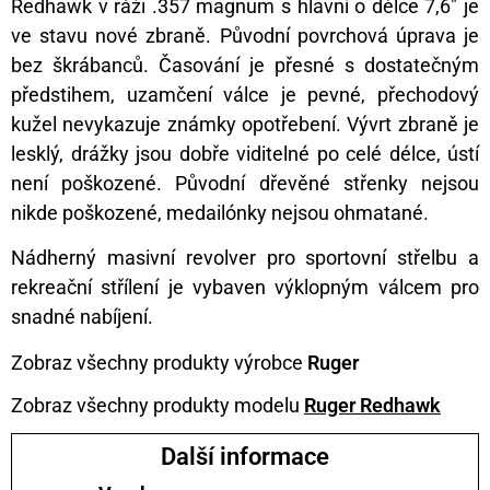
Redhawk v ráži .357 magnum s hlavní o délce 7,6″ je
ve stavu nové zbraně. Původní povrchová úprava je
bez škrábanců. Časování je přesné s dostatečným
předstihem, uzamčení válce je pevné, přechodový
kužel nevykazuje známky opotřebení. Vývrt zbraně je
lesklý, drážky jsou dobře viditelné po celé délce, ústí
není poškozené. Původní dřevěné střenky nejsou
nikde poškozené, medailónky nejsou ohmatané.
Nádherný masivní revolver pro sportovní střelbu a
rekreační střílení je vybaven výklopným válcem pro
snadné nabíjení.
Zobraz všechny produkty výrobce
Ruger
Zobraz všechny produkty modelu
Ruger Redhawk
Další informace