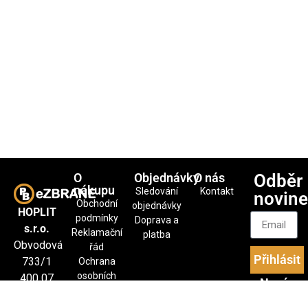
O
Objednávky
O nás
Odběr
nákupu
Sledování
Kontakt
novin
Obchodní
objednávky
HOPLIT
podmínky
Doprava a
s.r.o.
Reklamační
platba
Obvodová
řád
Přihlásit
733/1
Ochrana
osobních
400 07
Nové
údajů
Ústí nad
produkty
Soubory