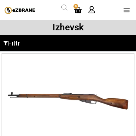
0
Izhevsk
Filtr