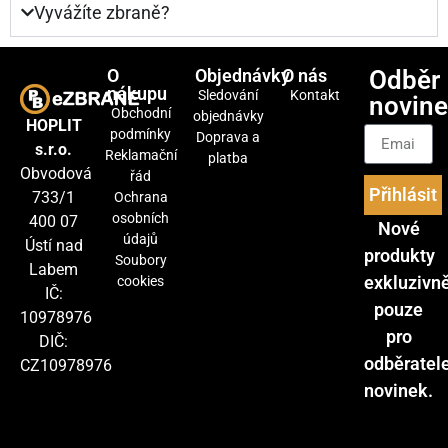
Vyvážíte zbraně?
O
Objednávky
O nás
Odběr
nákupu
Sledování
Kontakt
novin
Obchodní
objednávky
HOPLIT
podmínky
Doprava a
s.r.o.
Reklamační
platba
Obvodová
řád
Přihlásit
733/1
Ochrana
osobních
400 07
Nové
údajů
Ústí nad
produkty
Soubory
Labem
exkluzivn
cookies
IČ:
pouze
10978976
pro
DIČ:
odběratel
CZ10978976
novinek.