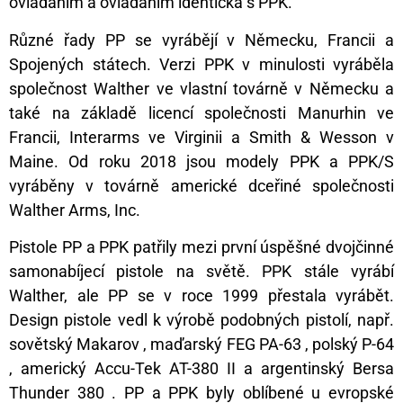
ovládáním a ovládáním identická s PPK.
Různé řady PP se vyrábějí v Německu, Francii a
Spojených státech. Verzi PPK v minulosti vyráběla
společnost Walther ve vlastní továrně v Německu a
také na základě licencí společnosti Manurhin ve
Francii, Interarms ve Virginii a Smith & Wesson v
Maine. Od roku 2018 jsou modely PPK a PPK/S
vyráběny v továrně americké dceřiné společnosti
Walther Arms, Inc.
Pistole PP a PPK patřily mezi první úspěšné dvojčinné
samonabíjecí pistole na světě. PPK stále vyrábí
Walther, ale PP se v roce 1999 přestala vyrábět.
Design pistole vedl k výrobě podobných pistolí, např.
sovětský Makarov , maďarský FEG PA-63 , polský P-64
, americký Accu-Tek AT-380 II a argentinský Bersa
Thunder 380 . PP a PPK byly oblíbené u evropské