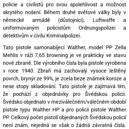
policie a civilistů pro svou spolehlivost a možnost
skrytého nošení. Během druhé světové války byly v
německé armádě (důstojníci), Luftwaffe a
uniformovaným policistům Ordnungspolizei a
detektivům v civilu Kriminalpolizei.
Tato pistole samonabíjecí Walther, model PP Zella
Mehlis v ráži 7,65 browning je ve prakticky ve stavu
nové zbraně. Dle výrobního čísla byla pistole vyrobena
v roce 1940. Zbraň má zachovalý vysoce leštěný
povrch, brynýr ze 99%, je zcela beze známek koroze a
nese stopy skladování. Tato pistole je zajímavá tím,
že pochází z objednávky pro Švédskou policii.
Švédsko objednalo v meziválečném/válečném období
pistole typu Walther HP a pro policii pistole Walther
PP. Celkový počet pistolí objednaných Švédskou policií
není znám, nejedná se však o žádná závratná čísla.