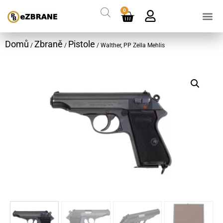
0
Domů
Zbraně
Pistole
/
/
/ Walther, PP Zella Mehlis