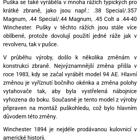
Puška se také vyráběla v mnoha rážích typických pro
krátké zbraně, jako jsou např.: .38 Special/.357
Magnum, .44 Special/.44 Magnum, .45 Colt a .44-40
Winchester. Pušky v těchto rážích jsou stále více
oblíbené, protože dovolují použití jedné ráže jak v
revolveru, tak v pušce.
V průběhu výroby, došlo k několika změnám v
konstrukci zbraně. Nejvýznamnější změna přišla v
roce 1983, kdy se začal vyrábět model 94 AE. Hlavní
změnou je vyříznutí bočního okénka a změna polohy
vytahovače tak, aby byla vystřelená nábojnice
vyhozena do boku. Současně je tento model z výroby
připraven na montáž puškohledu, což bylo hlavním
důvodem této změny.
Winchester 1894 je nejdéle prodávanou kulovnicí v
americké historii.