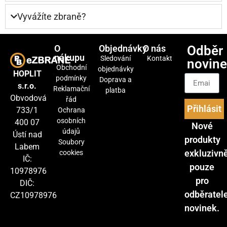
Vyvážíte zbraně?
O
Objednávky
O nás
Odběr
nákupu
Sledování
Kontakt
novin
Obchodní
objednávky
HOPLIT
podmínky
Doprava a
s.r.o.
Reklamační
platba
Obvodová
řád
Přihlásit
733/1
Ochrana
osobních
400 07
Nové
údajů
Ústí nad
produkty
Soubory
Labem
exkluzivn
cookies
IČ:
pouze
10978976
pro
DIČ:
odběratel
CZ10978976
novinek.