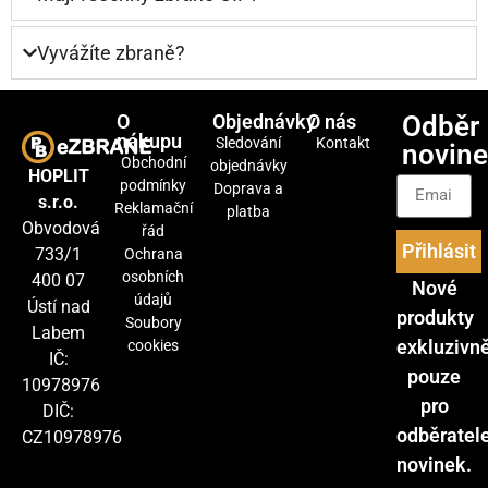
Vyvážíte zbraně?
O
Objednávky
O nás
Odběr
nákupu
Sledování
Kontakt
novin
Obchodní
objednávky
HOPLIT
podmínky
Doprava a
s.r.o.
Reklamační
platba
Obvodová
řád
Přihlásit
733/1
Ochrana
osobních
400 07
Nové
údajů
Ústí nad
produkty
Soubory
Labem
exkluzivn
cookies
IČ:
pouze
10978976
pro
DIČ:
odběratel
CZ10978976
novinek.