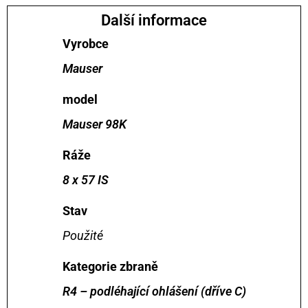
Další informace
Vyrobce
Mauser
model
Mauser 98K
Ráže
8 x 57 IS
Stav
Použité
Kategorie zbraně
R4 – podléhající ohlášení (dříve C)