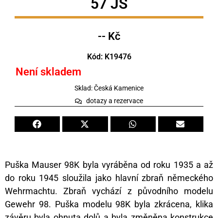
57 JS
-- Kč
Kód: K19476
Není skladem
Sklad: Česká Kamenice
dotazy a rezervace
Puška Mauser 98K byla vyráběna od roku 1935 a až
do roku 1945 sloužila jako hlavní zbraň německého
Wehrmachtu. Zbraň vychází z původního modelu
Gewehr 98. Puška modelu 98K byla zkrácena, klika
závěru byla ohnuta dolů a byla změněna konstrukce