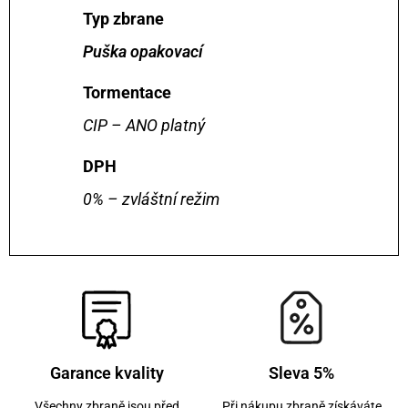
Typ zbrane
Puška opakovací
Tormentace
CIP – ANO platný
DPH
0% – zvláštní režim
Garance kvality
Sleva 5%
Všechny zbraně jsou před
Při nákupu zbraně získáváte