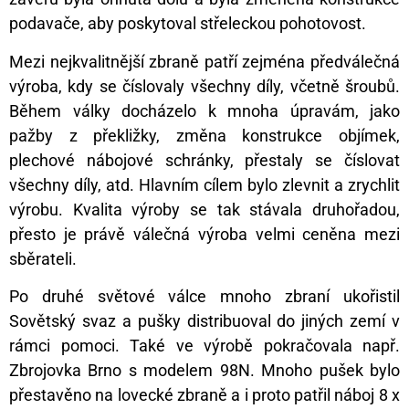
podavače, aby poskytoval střeleckou pohotovost.
Mezi nejkvalitnější zbraně patří zejména předválečná
výroba, kdy se číslovaly všechny díly, včetně šroubů.
Během války docházelo k mnoha úpravám, jako
pažby z překližky, změna konstrukce objímek,
plechové nábojové schránky, přestaly se číslovat
všechny díly, atd. Hlavním cílem bylo zlevnit a zrychlit
výrobu. Kvalita výroby se tak stávala druhořadou,
přesto je právě válečná výroba velmi ceněna mezi
sběrateli.
Po druhé světové válce mnoho zbraní ukořistil
Sovětský svaz a pušky distribuoval do jiných zemí v
rámci pomoci. Také ve výrobě pokračovala např.
Zbrojovka Brno s modelem 98N. Mnoho pušek bylo
přestavěno na lovecké zbraně a i proto patřil náboj 8 x